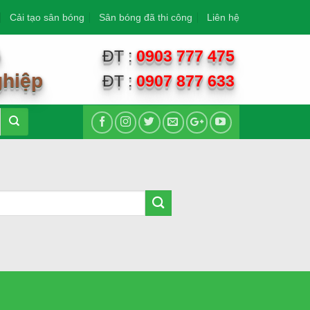
Cải tạo sân bóng
Sân bóng đã thi công
Liên hệ
G
ĐT :
0903 777 475
ghiệp
ĐT :
0907 877 633