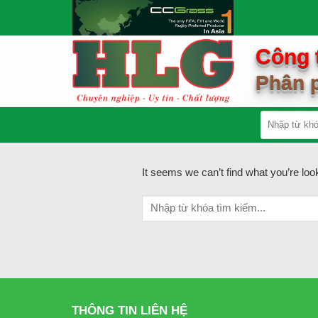
Skip
to
content
Công 
Phân p
It seems we can’t find what you’re loo
THÔNG TIN LIÊN HỆ