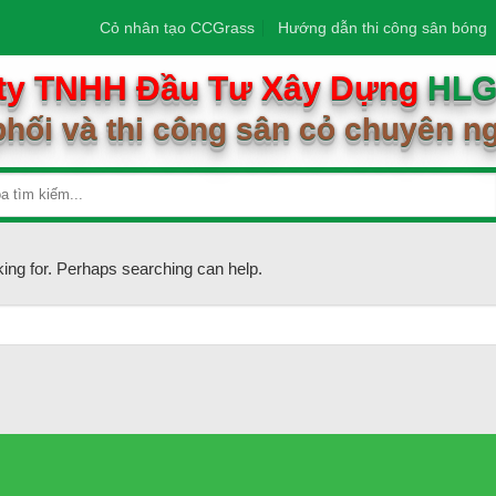
Cỏ nhân tạo CCGrass
Hướng dẫn thi công sân bóng
ty TNHH Đầu Tư Xây Dựng
HL
hối và thi công sân cỏ chuyên n
king for. Perhaps searching can help.