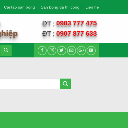
Cải tạo sân bóng
Sân bóng đã thi công
Liên hệ
G
ĐT :
0903 777 475
ghiệp
ĐT :
0907 877 633