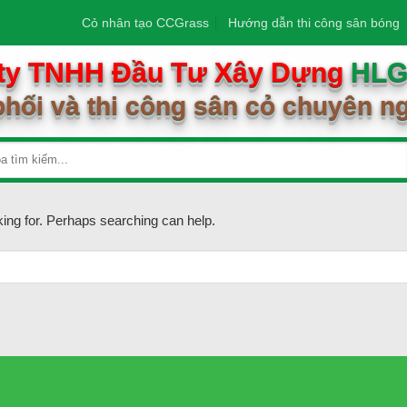
Cỏ nhân tạo CCGrass
Hướng dẫn thi công sân bóng
ty TNHH Đầu Tư Xây Dựng
HL
hối và thi công sân cỏ chuyên n
king for. Perhaps searching can help.