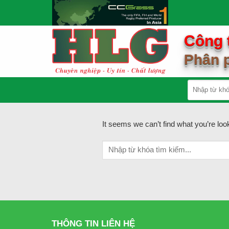
Skip
to
content
Công 
Phân p
It seems we can’t find what you’re loo
THÔNG TIN LIÊN HỆ