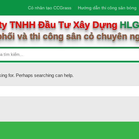
Cỏ nhân tạo CCGrass
Hướng dẫn thi công sân bóng
ty TNHH Đầu Tư Xây Dựng
HL
hối và thi công sân cỏ chuyên n
king for. Perhaps searching can help.