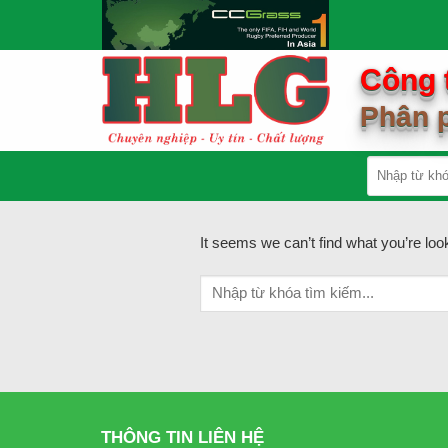
Skip
to
content
Công 
Phân p
It seems we can’t find what you’re loo
THÔNG TIN LIÊN HỆ