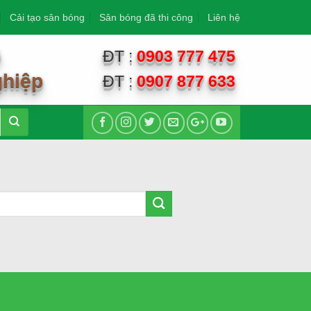
Cải tạo sân bóng
Sân bóng đã thi công
Liên hệ
G
ĐT :
0903 777 475
ghiệp
ĐT :
0907 877 633