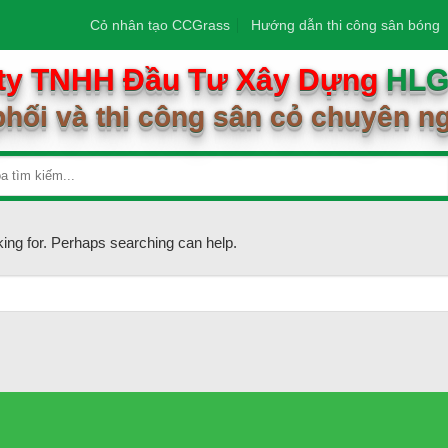
Cỏ nhân tạo CCGrass
Hướng dẫn thi công sân bóng
ty TNHH Đầu Tư Xây Dựng
HL
hối và thi công sân cỏ chuyên n
king for. Perhaps searching can help.