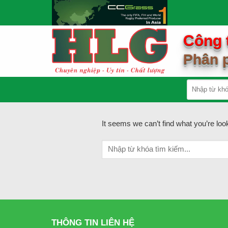
Skip
to
content
Công 
Phân p
It seems we can’t find what you’re loo
THÔNG TIN LIÊN HỆ