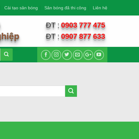
Cải tạo sân bóng
Sân bóng đã thi công
Liên hệ
G
ĐT :
0903 777 475
ghiệp
ĐT :
0907 877 633