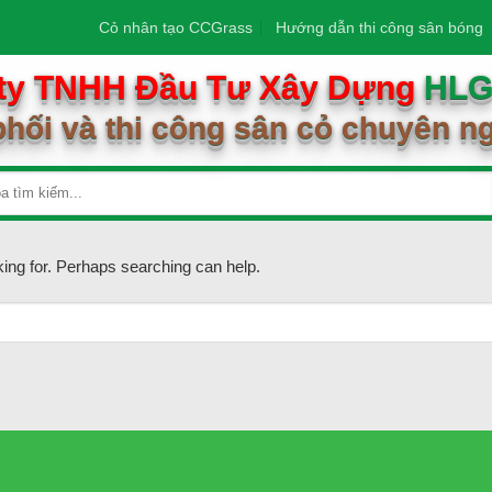
Cỏ nhân tạo CCGrass
Hướng dẫn thi công sân bóng
ty TNHH Đầu Tư Xây Dựng
HL
hối và thi công sân cỏ chuyên n
king for. Perhaps searching can help.