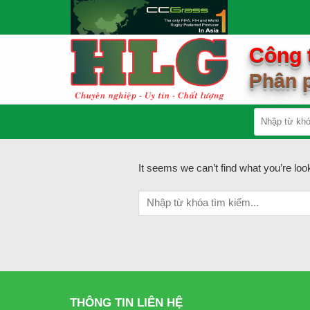
Skip
to
content
Công 
Phân p
It seems we can’t find what you’re loo
THÔNG TIN LIÊN HỆ