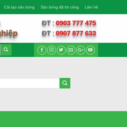
Cải tạo sân bóng
Sân bóng đã thi công
Liên hệ
G
ĐT :
0903 777 475
ghiệp
ĐT :
0907 877 633