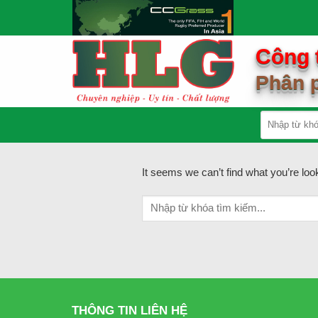
Skip
to
content
Công 
Phân p
It seems we can’t find what you’re loo
THÔNG TIN LIÊN HỆ