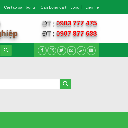
Cải tạo sân bóng
Sân bóng đã thi công
Liên hệ
G
ĐT :
0903 777 475
ghiệp
ĐT :
0907 877 633