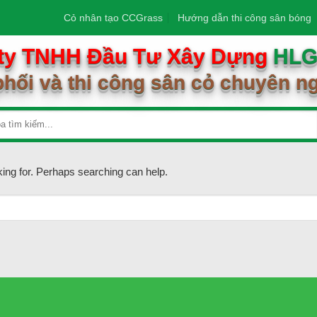
Cỏ nhân tạo CCGrass
Hướng dẫn thi công sân bóng
ty TNHH Đầu Tư Xây Dựng
HL
hối và thi công sân cỏ chuyên n
king for. Perhaps searching can help.