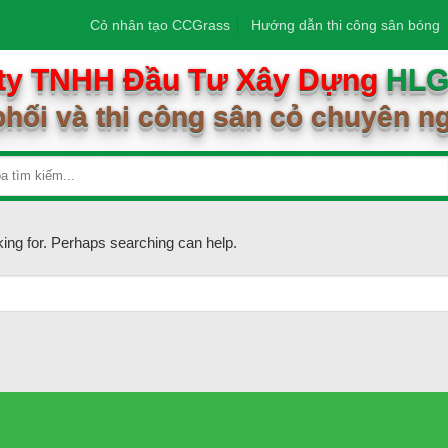
Cỏ nhân tạo CCGrass
Hướng dẫn thi công sân bóng
ty TNHH Đầu Tư Xây Dựng
HL
hối và thi công sân cỏ chuyên n
king for. Perhaps searching can help.