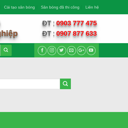
Cải tạo sân bóng
Sân bóng đã thi công
Liên hệ
G
ĐT :
0903 777 475
ghiệp
ĐT :
0907 877 633