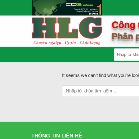
Skip
to
content
Công 
Phân p
It seems we can’t find what you’re loo
THÔNG TIN LIÊN HỆ